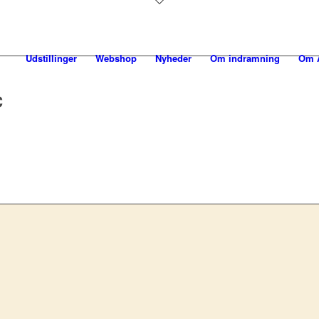
Udstillinger
Webshop
Nyheder
Om indramning
Om A
C