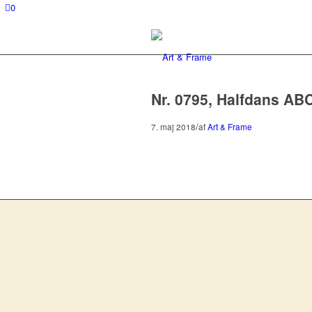
0
Nr. 0795, Halfdans AB
/
7. maj 2018
af
Art & Frame