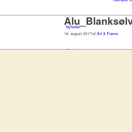
Alu_Blanksøl
Nyheder
18. august 2017
/
af
Art & Frame
Om indramning
Om Art & Frame
Erhverv
Kontakt