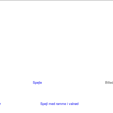
Spejle
Bille
r
Spejl med ramme i valnød