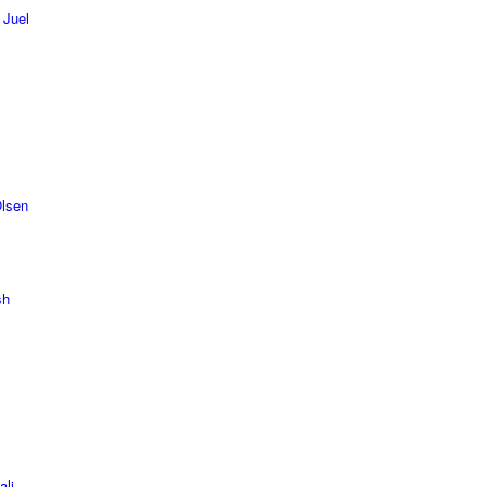
 Juel
Olsen
sh
ali