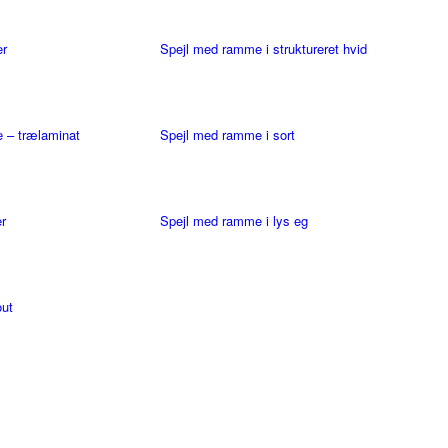
er
Spejl med ramme i struktureret hvid
 – trælaminat
Spejl med ramme i sort
r
Spejl med ramme i lys eg
out