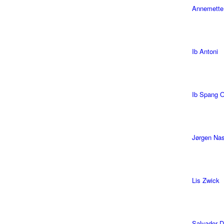
Annemette
Ib Antoni
Ib Spang 
Jørgen Na
Lis Zwick
Salvador D