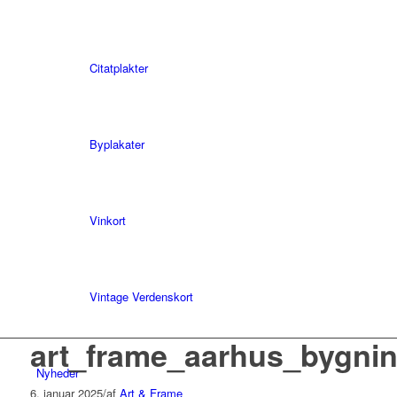
Citatplakter
Byplakater
Vinkort
Vintage Verdenskort
art_frame_aarhus_bygnin
Nyheder
6. januar 2025
/
af
Art & Frame