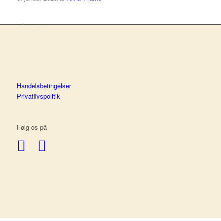
Om indramning
Om Art & Frame
Handelsbetingelser
Privatlivspolitik
Erhverv
Følg os på
Kontakt
Menu