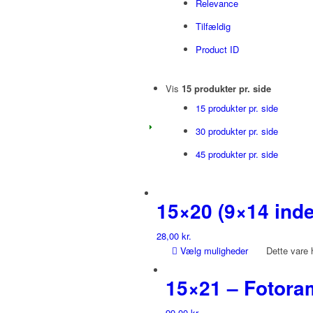
Relevance
Tilfældig
Product ID
Vis
15 produkter pr. side
15 produkter pr. side
30 produkter pr. side
45 produkter pr. side
15×20 (9×14 ind
28,00
kr.
Vælg muligheder
Dette vare 
15×21 – Fotor
99,00
kr.