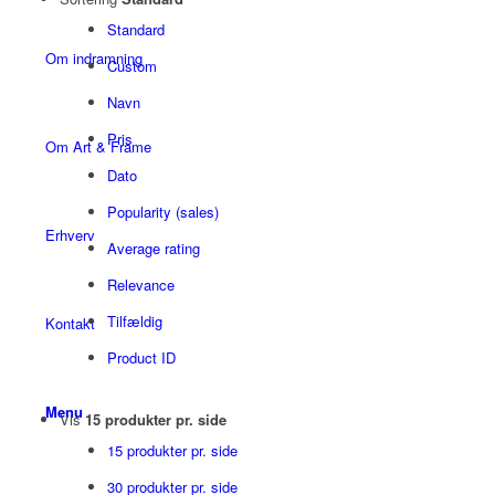
Standard
Om indramning
Custom
Navn
Pris
Om Art & Frame
Dato
Popularity (sales)
Erhverv
Average rating
Relevance
Tilfældig
Kontakt
Product ID
Menu
Vis
15 produkter pr. side
15 produkter pr. side
30 produkter pr. side