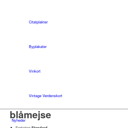
Citatplakter
Byplakater
Vinkort
Vintage Verdenskort
blåmejse
Nyheder
Sortering
Standard