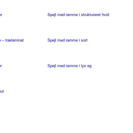
er
Spejl med ramme i struktureret hvid
 – trælaminat
Spejl med ramme i sort
r
Spejl med ramme i lys eg
out