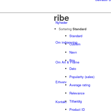
ribe
Nyheder
Sortering
Standard
Standard
Om indramning
Custom
Navn
Pris
Om Art & Frame
Dato
Popularity (sales)
Erhverv
Average rating
Relevance
Tilfældig
Kontakt
Product ID