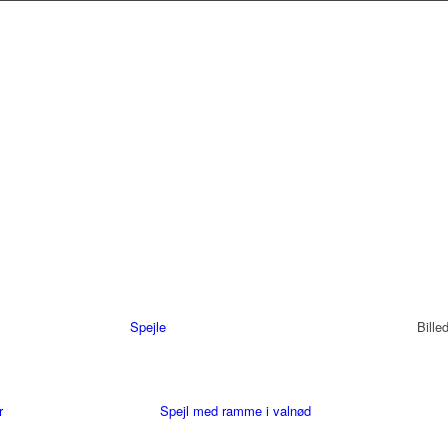
Spejle
Bille
r
Spejl med ramme i valnød