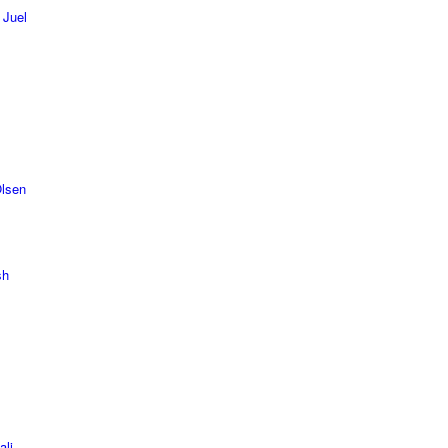
 Juel
Olsen
sh
ali