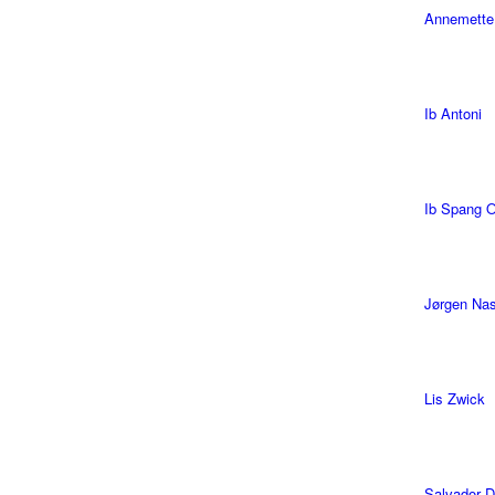
Annemette
Ib Antoni
Ib Spang 
Jørgen Na
Lis Zwick
Salvador D