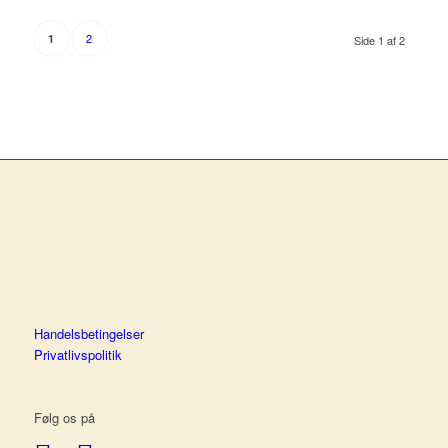
2
1
Side 1 af 2
Handelsbetingelser
Privatlivspolitik
Følg os på