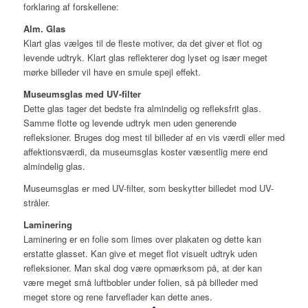
forklaring af forskellene:
Alm. Glas
Klart glas vælges til de fleste motiver, da det giver et flot og
levende udtryk. Klart glas reflekterer dog lyset og især meget
mørke billeder vil have en smule spejl effekt.
Museumsglas med UV-filter
Dette glas tager det bedste fra almindelig og refleksfrit glas.
Samme flotte og levende udtryk men uden generende
refleksioner. Bruges dog mest til billeder af en vis værdi eller med
affektionsværdi, da museumsglas koster væsentlig mere end
almindelig glas.
Museumsglas er med UV-filter, som beskytter billedet mod UV-
stråler.
Laminering
Laminering er en folie som limes over plakaten og dette kan
erstatte glasset. Kan give et meget flot visuelt udtryk uden
refleksioner. Man skal dog være opmærksom på, at der kan
være meget små luftbobler under folien, så på billeder med
meget store og rene farveflader kan dette anes.