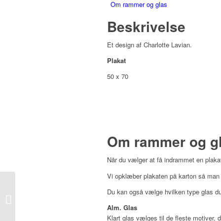
Om rammer og glas
Beskrivelse
Et design af Charlotte Lavian.
Plakat
50 x 70
Om rammer og g
Når du vælger at få indrammet en plakat
Vi opklæber plakaten på karton så man u
Du kan også vælge hvilken type glas du 
Plakat – Deer Mom
Alm. Glas
Klart glas vælges til de fleste motiver, 