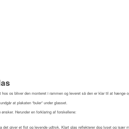
las
 hos os bliver den monteret i rammen og leveret så den er klar til at hænge o
ndgår at plakaten “buler” under glasset.
ønsker. Herunder en forklaring af forskellene:
da det giver et flot og levende udtryk. Klart glas reflekterer dog lyset og især