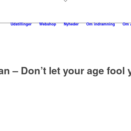
Udstillinger
Webshop
Nyheder
Om indramning
Om A
an – Don’t let your age fool