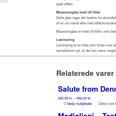
spejl effekt.
Museumsglas med UV-filter
Dette glas tager det bedste fra almindel
af en vis værdi eller med affektionsvæ
Museumsglas er med UV-filter, som besk
Laminering
Laminering er en folie som limes over p
opmærksom på, at der kan være meget sm
Relaterede varer
Salute from De
295,00
kr.
–
650,00
kr.
Vælg muligheder
Dette vare 
Modigliani – Test