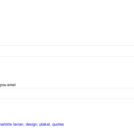
 you antal
harlotte lavian
,
design
,
plakat
,
quotes