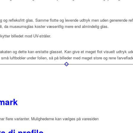
ig og refleksfrit glas. Samme flotte og levende udtryk men uden generende refl
rdi, da museumsglas koster væsentlig mere end almindelig glas.
ytter billedet mod UV-stråler.
lakaten og dette kan erstatte glasset. Kan give et meget flot visuelt udtryk u
å luftbobler under folien, så på billeder med meget store og rene farveflad
nmark
har flere varianter. Mulighederne kan vælges på varesiden
a di profilo