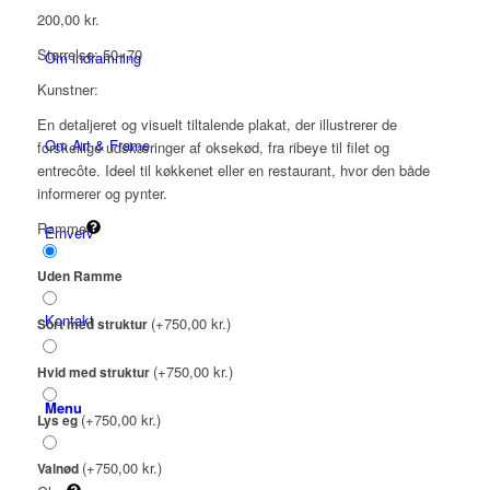
200,00
kr.
Størrelse: 50×70
Om indramning
Kunstner:
En detaljeret og visuelt tiltalende plakat, der illustrerer de
Om Art & Frame
forskellige udskæringer af oksekød, fra ribeye til filet og
entrecôte. Ideel til køkkenet eller en restaurant, hvor den både
informerer og pynter.
Ramme
Erhverv
Uden Ramme
Kontakt
(+750,00 kr.)
Sort med struktur
(+750,00 kr.)
Hvid med struktur
Menu
(+750,00 kr.)
Lys eg
(+750,00 kr.)
Valnød