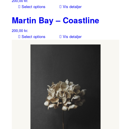
200,00
kr.
Select options
Vis detaljer
Martin Bay – Coastline
200,00
kr.
Select options
Vis detaljer