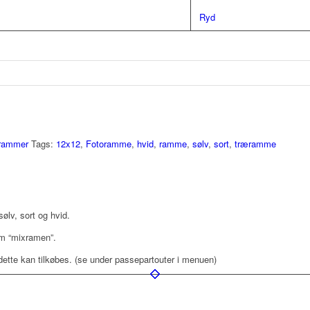
Ryd
rammer
Tags:
12x12
,
Fotoramme
,
hvid
,
ramme
,
sølv
,
sort
,
træramme
sølv, sort og hvid.
om “mixramen”.
ette kan tilkøbes. (se under passepartouter i menuen)