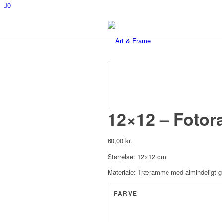
0
12×12 – Foto
60,00
kr.
Størrelse: 12×12 cm
Materiale: Træramme med almindeligt g
FARVE