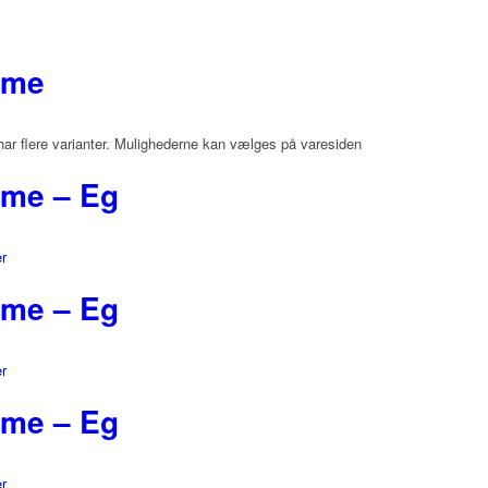
mme
har flere varianter. Mulighederne kan vælges på varesiden
mme – Eg
er
mme – Eg
er
mme – Eg
er