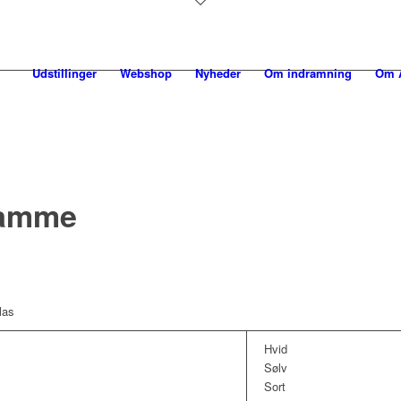
Udstillinger
Webshop
Nyheder
Om indramning
Om A
ramme
las
Hvid
Sølv
Sort