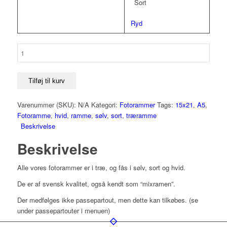
Sort
Ryd
15x21
(A5)
-
Fotoramme
Tilføj til kurv
antal
Varenummer (SKU):
N/A
Kategori:
Fotorammer
Tags:
15x21
,
A5
,
Fotoramme
,
hvid
,
ramme
,
sølv
,
sort
,
træramme
Beskrivelse
Beskrivelse
Alle vores fotorammer er i træ, og fås i sølv, sort og hvid.
De er af svensk kvalitet, også kendt som “mixramen”.
Der medfølges ikke passepartout, men dette kan tilkøbes. (se
under passepartouter i menuen)