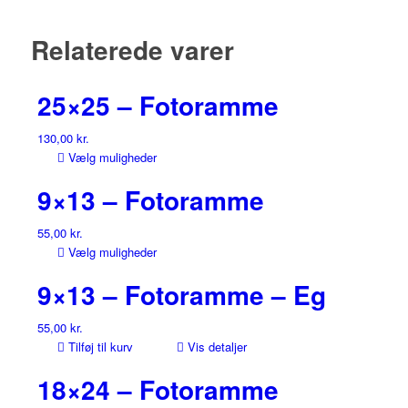
Relaterede varer
25×25 – Fotoramme
130,00
kr.
Dette
Vælg muligheder
vare
9×13 – Fotoramme
har
flere
55,00
kr.
varianter.
Dette
Vælg muligheder
Mulighederne
vare
kan
9×13 – Fotoramme – Eg
har
vælges
flere
på
55,00
kr.
varianter.
varesiden
Tilføj til kurv
Mulighederne
Vis detaljer
kan
18×24 – Fotoramme
vælges
på