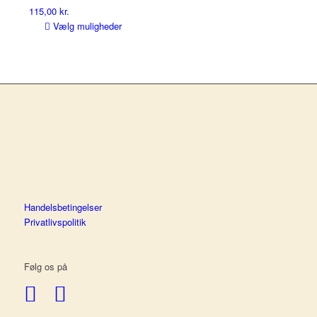
115,00
kr.
varesiden
Dette
Vælg muligheder
vare
har
flere
varianter.
Mulighederne
kan
vælges
på
varesiden
Handelsbetingelser
Privatlivspolitik
Følg os på