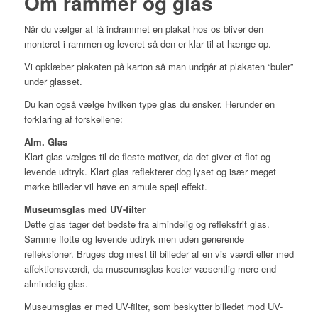
Om rammer og glas
Når du vælger at få indrammet en plakat hos os bliver den
monteret i rammen og leveret så den er klar til at hænge op.
Vi opklæber plakaten på karton så man undgår at plakaten “buler”
under glasset.
Du kan også vælge hvilken type glas du ønsker. Herunder en
forklaring af forskellene:
Alm. Glas
Klart glas vælges til de fleste motiver, da det giver et flot og
levende udtryk. Klart glas reflekterer dog lyset og især meget
mørke billeder vil have en smule spejl effekt.
Museumsglas med UV-filter
Dette glas tager det bedste fra almindelig og refleksfrit glas.
Samme flotte og levende udtryk men uden generende
refleksioner. Bruges dog mest til billeder af en vis værdi eller med
affektionsværdi, da museumsglas koster væsentlig mere end
almindelig glas.
Museumsglas er med UV-filter, som beskytter billedet mod UV-