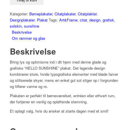
Tilføj til kurv
Kategorier:
Børneplakater
,
Citatplakater
,
Citatplakter
,
Designplakater
,
Plakat
Tags:
Art&Frame
,
citat
,
design
,
grafisk
,
solskin
,
sunshine
Beskrivelse
Om rammer og glas
Beskrivelse
Bring lys og optimisme ind i dit hjem med denne glade og
grafiske
“HELLO SUNSHINE”
plakat. Det legende design
kombinerer store, hvide typografiske elementer med bløde farver
og stiliserede skyer, mens en enkel gul sol stiger op i forgrunden
og tilfører varme og ro.
Plakaten er perfekt til børneværelset, entréen eller ethvert rum,
der fortjener en venlig og opløftende stemning.
Et oplagt valg, hvis du ønsker at starte dagen med et smil!