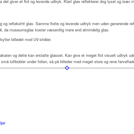
da det giver et flot og levende udtryk. Klart glas reflekterer dog lyset og især
ig og refleksfrit glas. Samme flotte og levende udtryk men uden generende refl
rdi, da museumsglas koster væsentlig mere end almindelig glas.
ytter billedet mod UV-stråler.
lakaten og dette kan erstatte glasset. Kan give et meget flot visuelt udtryk u
å luftbobler under folien, så på billeder med meget store og rene farveflad
ljer