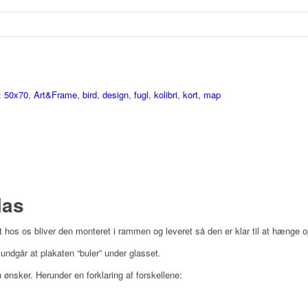
:
50x70
,
Art&Frame
,
bird
,
design
,
fugl
,
kolibri
,
kort
,
map
las
 hos os bliver den monteret i rammen og leveret så den er klar til at hænge o
ndgår at plakaten “buler” under glasset.
ønsker. Herunder en forklaring af forskellene: