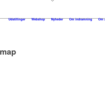
Udstillinger
Webshop
Nyheder
Om indramning
Om A
 map