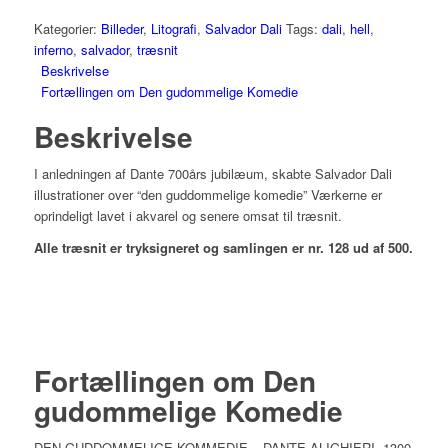
Kategorier:
Billeder
,
Litografi
,
Salvador Dali
Tags:
dali
,
hell
,
inferno
,
salvador
,
træsnit
Beskrivelse
Fortællingen om Den gudommelige Komedie
Beskrivelse
I anledningen af Dante 700års jubilæum, skabte Salvador Dali
illustrationer over “den guddommelige komedie” Værkerne er
oprindeligt lavet i akvarel og senere omsat til træsnit.
Alle træsnit er tryksigneret og samlingen er nr. 128 ud af 500.
Fortællingen om Den
gudommelige Komedie
DEN GUDDOMMELIGE KOMMEDIE – DANTE ALIGHIERI, 1300