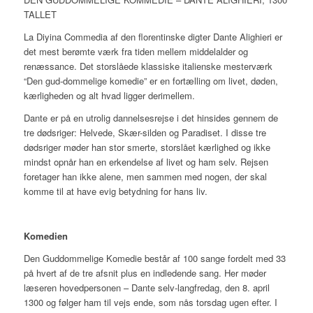
TALLET
La Diyina Commedia af den florentinske digter Dante Alighieri er
det mest berømte værk fra tiden mellem middelalder og
renæssance. Det storslåede klassiske italienske mesterværk
“Den gud-dommelige komedie” er en fortælling om livet, døden,
kærligheden og alt hvad ligger derimellem.
Dante er på en utrolig dannelsesrejse i det hinsides gennem de
tre dødsriger: Helvede, Skær-silden og Paradiset. I disse tre
dødsriger møder han stor smerte, storslået kærlighed og ikke
mindst opnår han en erkendelse af livet og ham selv. Rejsen
foretager han ikke alene, men sammen med nogen, der skal
komme til at have evig betydning for hans liv.
Komedien
Den Guddommelige Komedie bestảr af 100 sange fordelt med 33
på hvert af de tre afsnit plus en indledende sang. Her møder
læseren hovedpersonen – Dante selv-langfredag, den 8. april
1300 og følger ham til vejs ende, som nås torsdag ugen efter. I