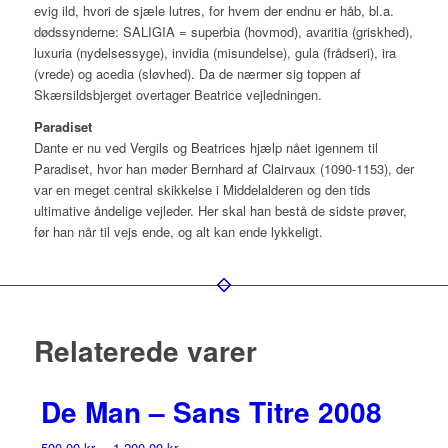
evig ild, hvori de sjæle lutres, for hvem der endnu er håb, bl.a.
dødssynderne: SALIGIA = superbia (hovmod), avaritia (griskhed),
luxuria (nydelsessyge), invidia (misundelse), gula (frådseri), ira
(vrede) og acedia (sløvhed). Da de nærmer sig toppen af
Skærsildsbjerget overtager Beatrice vejledningen.
Paradiset
Dante er nu ved Vergils og Beatrices hjælp nået igennem til
Paradiset, hvor han møder Bernhard af Clairvaux (1090-1153), der
var en meget central skikkelse i Middelalderen og den tids
ultimative åndelige vejleder. Her skal han bestå de sidste prøver,
før han når til vejs ende, og alt kan ende lykkeligt.
Relaterede varer
De Man – Sans Titre 2008
500,00
kr.
–
1.200,00
kr.