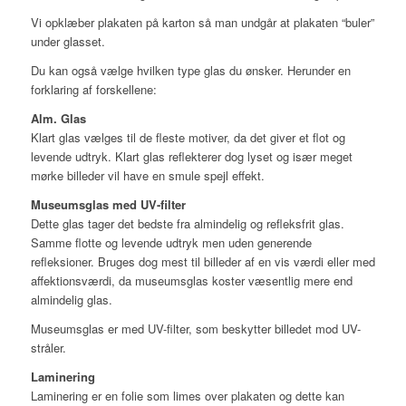
Vi opklæber plakaten på karton så man undgår at plakaten “buler”
under glasset.
Du kan også vælge hvilken type glas du ønsker. Herunder en
forklaring af forskellene:
Alm. Glas
Klart glas vælges til de fleste motiver, da det giver et flot og
levende udtryk. Klart glas reflekterer dog lyset og især meget
mørke billeder vil have en smule spejl effekt.
Museumsglas med UV-filter
Dette glas tager det bedste fra almindelig og refleksfrit glas.
Samme flotte og levende udtryk men uden generende
refleksioner. Bruges dog mest til billeder af en vis værdi eller med
affektionsværdi, da museumsglas koster væsentlig mere end
almindelig glas.
Museumsglas er med UV-filter, som beskytter billedet mod UV-
stråler.
Laminering
Laminering er en folie som limes over plakaten og dette kan