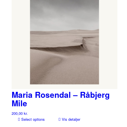
Maria Rosendal – Råbjerg
Mile
200,00
kr.
Select options
Vis detaljer