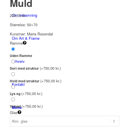
Muld
Om indramning
200,00
kr.
Størrelse: 50×70
Kunstner: Maria Rosendal
Om Art & Frame
Ramme
Uden Ramme
Erhverv
(+750,00 kr.)
Sort med struktur
(+750,00 kr.)
Hvid med struktur
Kontakt
(+750,00 kr.)
Lys eg
(+750,00 kr.)
Valnød
Menu
Glas