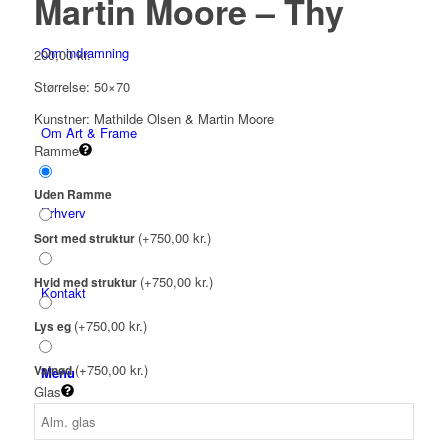
Martin Moore – Thy
Om indramning
200,00
kr.
Størrelse: 50×70
Kunstner: Mathilde Olsen & Martin Moore
Om Art & Frame
Ramme
Uden Ramme
Erhverv
(+750,00 kr.)
Sort med struktur
(+750,00 kr.)
Hvid med struktur
Kontakt
(+750,00 kr.)
Lys eg
(+750,00 kr.)
Valnød
Menu
Glas