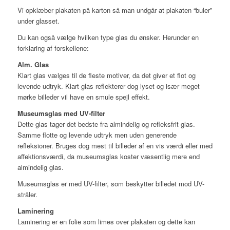
Vi opklæber plakaten på karton så man undgår at plakaten “buler”
under glasset.
Du kan også vælge hvilken type glas du ønsker. Herunder en
forklaring af forskellene:
Alm. Glas
Klart glas vælges til de fleste motiver, da det giver et flot og
levende udtryk. Klart glas reflekterer dog lyset og især meget
mørke billeder vil have en smule spejl effekt.
Museumsglas med UV-filter
Dette glas tager det bedste fra almindelig og refleksfrit glas.
Samme flotte og levende udtryk men uden generende
refleksioner. Bruges dog mest til billeder af en vis værdi eller med
affektionsværdi, da museumsglas koster væsentlig mere end
almindelig glas.
Museumsglas er med UV-filter, som beskytter billedet mod UV-
stråler.
Laminering
Laminering er en folie som limes over plakaten og dette kan