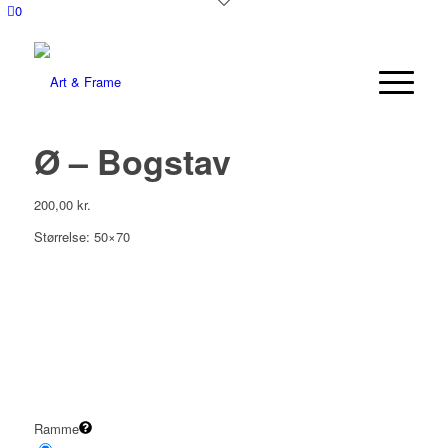
0
Ø – Bogstav
200,00
kr.
Størrelse: 50×70
Ramme