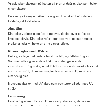
Vi opklæber plakaten på karton så man undgår at plakaten “buler”
under glasset.
Du kan også vælge hvilken type glas du ønsker. Herunder en
forklaring af forskellene:
Alm. Glas
Klart glas vælges til de fleste motiver, da det giver et flot og
levende udtryk. Klart glas reflekterer dog lyset og især meget
mørke billeder vil have en smule spejl effekt.
Museumsglas med UV-filter
Dette glas tager det bedste fra almindelig og refleksfrit glas.
Samme flotte og levende udtryk men uden generende
refleksioner. Bruges dog mest til billeder af en vis værdi eller med
affektionsværdi, da museumsglas koster væsentlig mere end
almindelig glas.
Museumsglas er med UV-filter, som beskytter billedet mod UV-
stråler.
Laminering
Laminering er en folie som limes over plakaten og dette kan
erstatte glasset. Kan give et meget flot visuelt udtryk uden