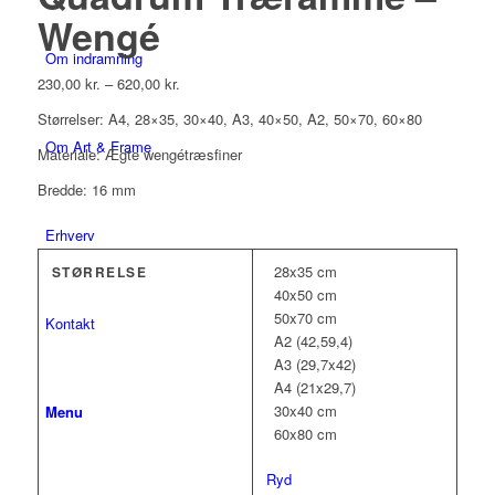
Wengé
Om indramning
230,00
kr.
–
620,00
kr.
Størrelser: A4, 28×35, 30×40, A3, 40×50, A2, 50×70, 60×80
Om Art & Frame
Materiale: Ægte wengétræsfiner
Bredde: 16 mm
Erhverv
28x35 cm
STØRRELSE
40x50 cm
50x70 cm
Kontakt
A2 (42,59,4)
A3 (29,7x42)
A4 (21x29,7)
30x40 cm
Menu
60x80 cm
Ryd