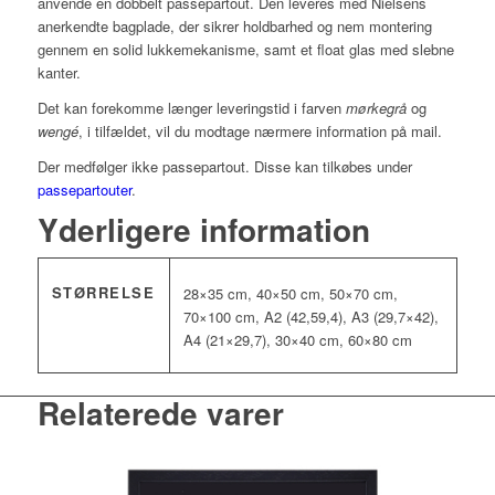
anvende en dobbelt passepartout. Den leveres med Nielsens
anerkendte bagplade, der sikrer holdbarhed og nem montering
gennem en solid lukkemekanisme, samt et float glas med slebne
kanter.
Det kan forekomme længer leveringstid i farven
mørkegrå
og
wengé
, i tilfældet, vil du modtage nærmere information på mail.
Der medfølger ikke passepartout. Disse kan tilkøbes under
passepartouter
.
Yderligere information
STØRRELSE
28×35 cm, 40×50 cm, 50×70 cm,
70×100 cm, A2 (42,59,4), A3 (29,7×42),
A4 (21×29,7), 30×40 cm, 60×80 cm
Relaterede varer