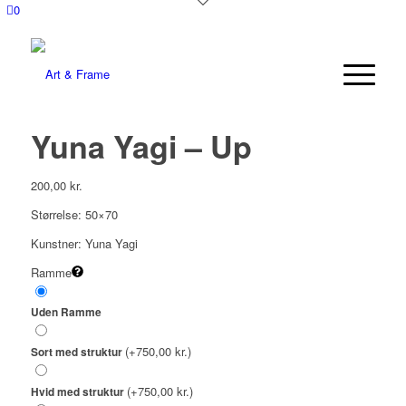
0
Yuna Yagi – Up
200,00
kr.
Størrelse: 50×70
Kunstner: Yuna Yagi
Ramme
Uden Ramme
(+750,00 kr.)
Sort med struktur
(+750,00 kr.)
Hvid med struktur