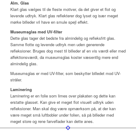
Alm. Glas
Klart glas vælges til de fleste motiver, da det giver et flot og
levende udtryk. Klart glas reflekterer dog lyset og især meget
mørke billeder vil have en smule spejl effekt.
Museumsglas med UV-filter
Dette glas tager det bedste fra almindelig og refleksfrit glas.
Samme flotte og levende udtryk men uden generende
refleksioner. Bruges dog mest til billeder af en vis værdi eller med
affektionsværdi, da museumsglas koster væsentlig mere end
almindelig glas.
Museumsglas er med UV-filter, som beskytter billedet mod UV-
stråler.
Laminering
Laminering er en folie som limes over plakaten og dette kan
erstatte glasset. Kan give et meget flot visuelt udtryk uden
refleksioner. Man skal dog være opmærksom på, at der kan
være meget små luftbobler under folien, så på billeder med
meget store og rene farveflader kan dette anes.