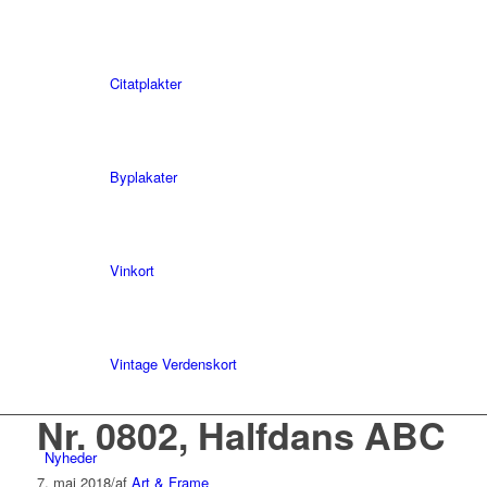
Citatplakter
Byplakater
Vinkort
Vintage Verdenskort
Nr. 0802, Halfdans ABC
Nyheder
7. maj 2018
/
af
Art & Frame