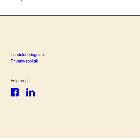
Om indramning
Om Art & Frame
Handelsbetingelser
Privatlivspolitik
Erhverv
Følg os på
Kontakt
Menu