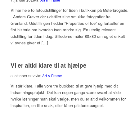
7. januar 2026
af
Art & Frame
Vi har hele to fotoudstillinger for tiden i butikken på Østerbrogade.
Anders Graver der udstiller sine smukke fotografier fra
Grønland. Udstillingen hedder “Properties of Ice” og fortæller en
flot historie om hvordan isen ændre sig. En utrolig relevant
udstilling for tiden i dag. Billederne måler 80×80 cm og et enkelt
vi synes giver et […]
Vi er altid klare til at hjælpe
/
8. oktober 2025
af
Art & Frame
Vi står klare, i alle vore tre butikker, til at give hjælp med dit
indramningsprojekt. Det kan nogen gange være svært at vide
hvilke løsninger man skal vælge, men du er altid velkommen for
inspiration, en lille snak, eller få en prisforespørgsel.