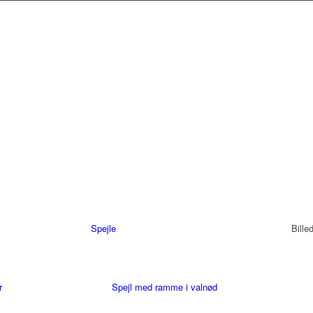
Spejle
Bille
r
Spejl med ramme i valnød