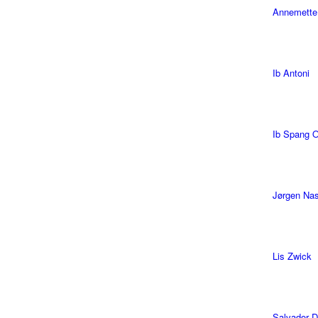
Annemette
Ib Antoni
Ib Spang 
Jørgen Na
Lis Zwick
Salvador D