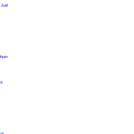
 Juel
Olsen
sh
ali