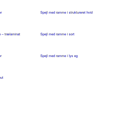
er
Spejl med ramme i struktureret hvid
 – trælaminat
Spejl med ramme i sort
r
Spejl med ramme i lys eg
out