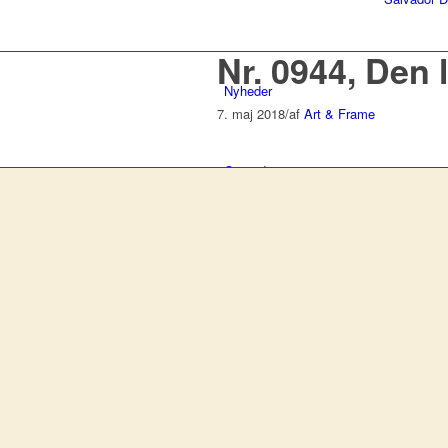
Nr. 0944, Den l
Nyheder
7. maj 2018
/
af
Art & Frame
Om indramning
Om Art & Frame
Erhverv
Kontakt