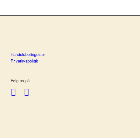
Om indramning
Om Art & Frame
Handelsbetingelser
Privatlivspolitik
Erhverv
Følg os på
Kontakt
Menu