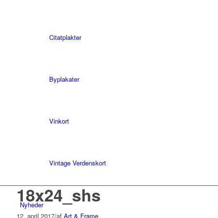
Citatplakter
Byplakater
Vinkort
Vintage Verdenskort
18x24_shs
Nyheder
12. april 2017
/
af
Art & Frame