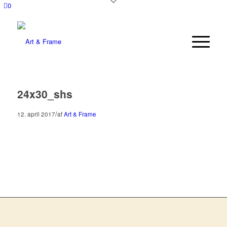
0
24x30_shs
/
12. april 2017
af
Art & Frame