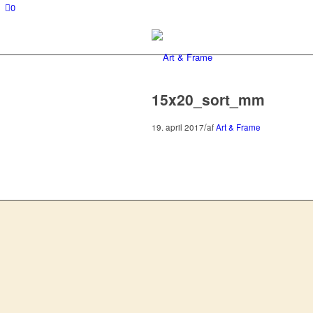
0
15x20_sort_mm
/
19. april 2017
af
Art & Frame