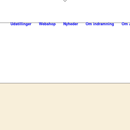
Udstillinger
Webshop
Nyheder
Om indramning
Om A