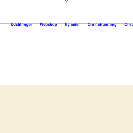
Udstillinger
Webshop
Nyheder
Om indramning
Om A