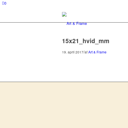
0
15x21_hvid_mm
/
19. april 2017
af
Art & Frame