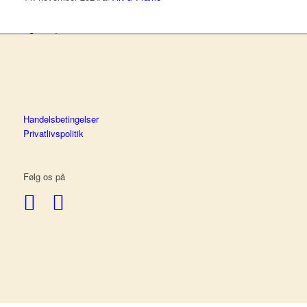
Om indramning
Om Art & Frame
Handelsbetingelser
Privatlivspolitik
Erhverv
Følg os på
Kontakt
Menu