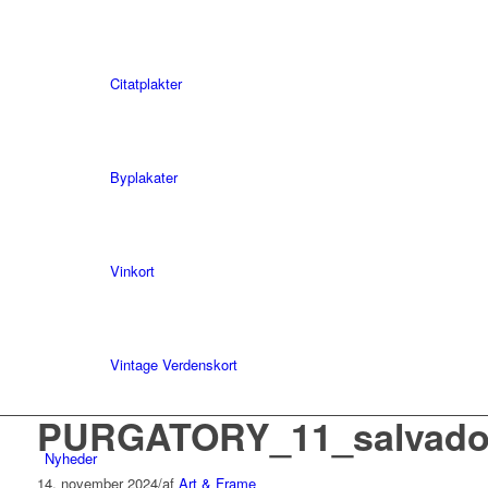
Citatplakter
Byplakater
Vinkort
Vintage Verdenskort
PURGATORY_11_salvador
Nyheder
14. november 2024
/
af
Art & Frame