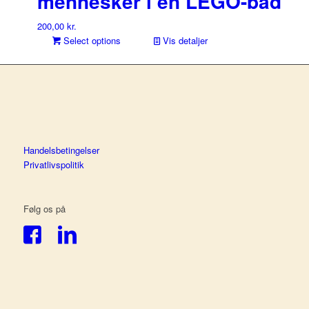
mennesker i en LEGO-båd
200,00
kr.
Select options
Vis detaljer
Handelsbetingelser
Privatlivspolitik
Følg os på