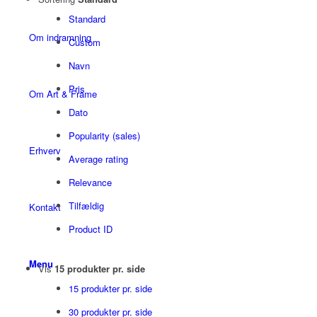
Standard
Om indramning
Custom
Navn
Pris
Om Art & Frame
Dato
Popularity (sales)
Erhverv
Average rating
Relevance
Tilfældig
Kontakt
Product ID
Menu
Vis
15 produkter pr. side
15 produkter pr. side
30 produkter pr. side