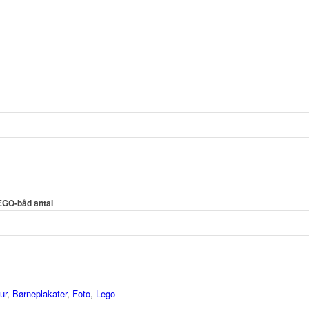
EGO-båd antal
ur
,
Børneplakater
,
Foto
,
Lego