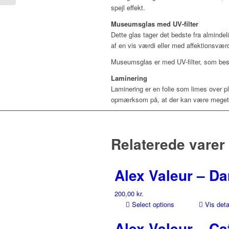
spejl effekt.
Museumsglas med UV-filter
Dette glas tager det bedste fra almindel
af en vis værdi eller med affektionsvæ
Museumsglas er med UV-filter, som besk
Laminering
Laminering er en folie som limes over p
opmærksom på, at der kan være meget sm
Relaterede varer
Alex Valeur – Da
200,00
kr.
Select options
Vis deta
Alex Valeur – Ca