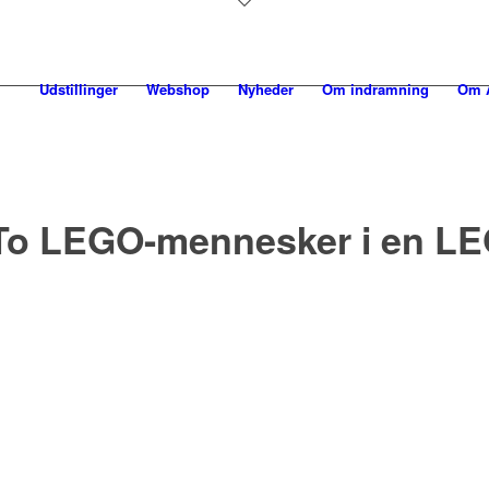
Udstillinger
Webshop
Nyheder
Om indramning
Om A
 To LEGO-mennesker i en L