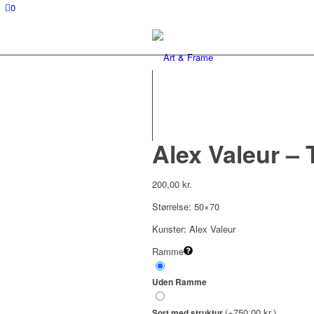
0
Alex Valeur –
200,00
kr.
Størrelse: 50×70
Kunster: Alex Valeur
Ramme
Uden Ramme
(+750,00 kr.)
Sort med struktur