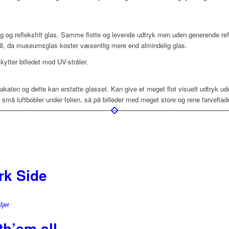
ig og refleksfrit glas. Samme flotte og levende udtryk men uden generende refl
rdi, da museumsglas koster væsentlig mere end almindelig glas.
ytter billedet mod UV-stråler.
lakaten og dette kan erstatte glasset. Kan give et meget flot visuelt udtryk u
å luftbobler under folien, så på billeder med meget store og rene farveflad
rk Side
ljer
th’em all