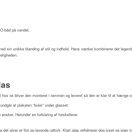
GO-båd på vandet.
t med sin unikke blanding af stil og indhold. Hans værker kombinerer det legen
eligheden.
las
 hos os bliver den monteret i rammen og leveret så den er klar til at hænge o
ndgår at plakaten “buler” under glasset.
ønsker. Herunder en forklaring af forskellene:
da det giver et flot og levende udtryk. Klart glas reflekterer dog lyset og især