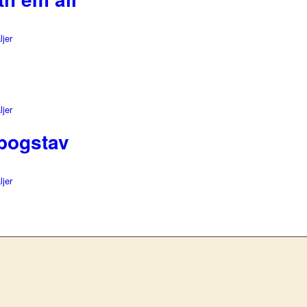
ljer
ljer
 bogstav
ljer