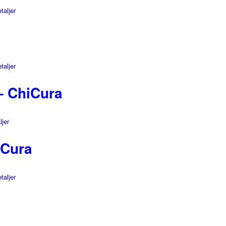
taljer
taljer
– ChiCura
ljer
iCura
taljer