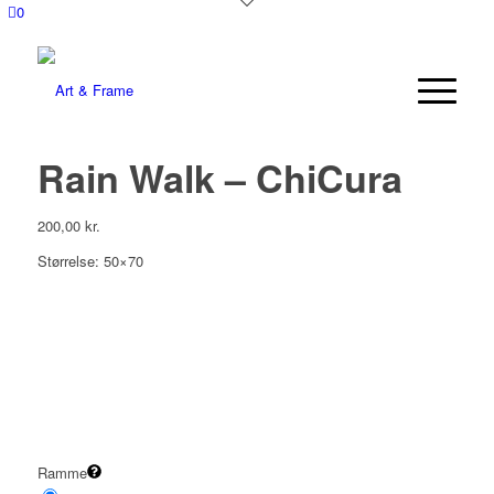
0
Rain Walk – ChiCura
200,00
kr.
Størrelse: 50×70
Ramme