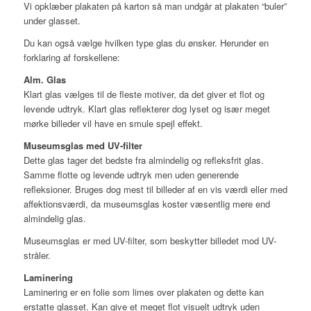
Vi opklæber plakaten på karton så man undgår at plakaten “buler”
under glasset.
Du kan også vælge hvilken type glas du ønsker. Herunder en
forklaring af forskellene:
Alm. Glas
Klart glas vælges til de fleste motiver, da det giver et flot og
levende udtryk. Klart glas reflekterer dog lyset og især meget
mørke billeder vil have en smule spejl effekt.
Museumsglas med UV-filter
Dette glas tager det bedste fra almindelig og refleksfrit glas.
Samme flotte og levende udtryk men uden generende
refleksioner. Bruges dog mest til billeder af en vis værdi eller med
affektionsværdi, da museumsglas koster væsentlig mere end
almindelig glas.
Museumsglas er med UV-filter, som beskytter billedet mod UV-
stråler.
Laminering
Laminering er en folie som limes over plakaten og dette kan
erstatte glasset. Kan give et meget flot visuelt udtryk uden