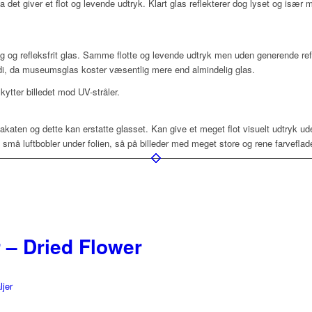
da det giver et flot og levende udtryk. Klart glas reflekterer dog lyset og især
ig og refleksfrit glas. Samme flotte og levende udtryk men uden generende refl
rdi, da museumsglas koster væsentlig mere end almindelig glas.
ytter billedet mod UV-stråler.
lakaten og dette kan erstatte glasset. Kan give et meget flot visuelt udtryk u
å luftbobler under folien, så på billeder med meget store og rene farveflad
 – Dried Flower
ljer