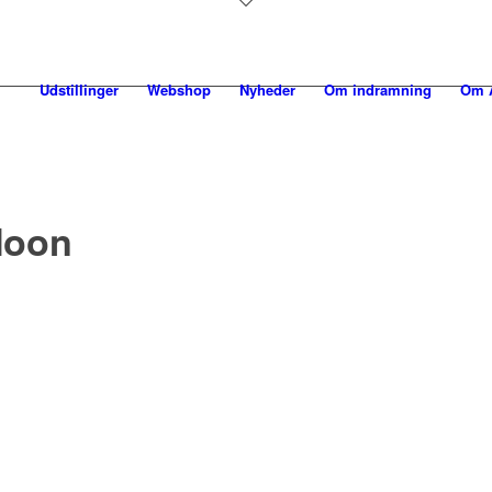
Udstillinger
Webshop
Nyheder
Om indramning
Om A
Moon