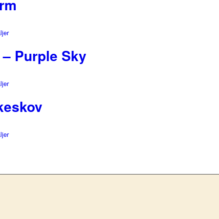
orm
ljer
 – Purple Sky
ljer
rkeskov
ljer