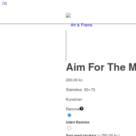
0
Aim For The 
200,00
kr.
Størrelse: 50×70
Kunstner:
Ramme
Uden Ramme
(+750,00 kr.)
Sort med struktur