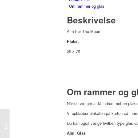
Om rammer og glas
Beskrivelse
Aim For The Moon
Plakat
50 x 70
Om rammer og g
Når du vælger at få indrammet en plakat
Vi opklæber plakaten på karton så man u
Kristian Lytle –
Du kan også vælge hvilken type glas du 
FERNWEH
Alm. Glas