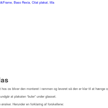
t&Frame
,
Baso Rexia
,
Citat plakat
,
lilla
las
 hos os bliver den monteret i rammen og leveret så den er klar til at hænge o
ndgår at plakaten “buler” under glasset.
ønsker. Herunder en forklaring af forskellene: