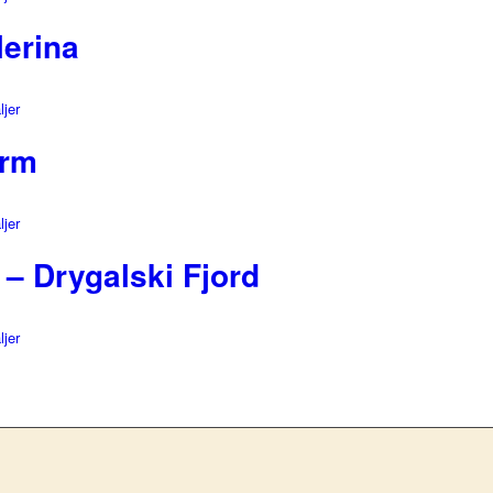
lerina
ljer
orm
ljer
– Drygalski Fjord
ljer