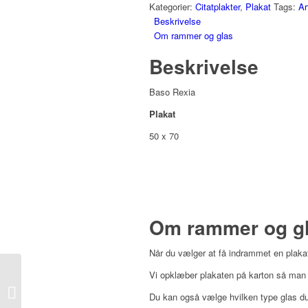
Kategorier:
Citatplakter
,
Plakat
Tags:
Ar
Beskrivelse
Om rammer og glas
Beskrivelse
Baso Rexia
Plakat
50 x 70
Om rammer og g
Når du vælger at få indrammet en plakat
Vi opklæber plakaten på karton så man u
Aim For The Moon
Du kan også vælge hvilken type glas du 