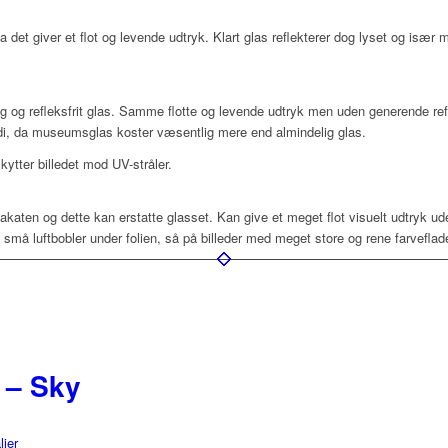
da det giver et flot og levende udtryk. Klart glas reflekterer dog lyset og især
ig og refleksfrit glas. Samme flotte og levende udtryk men uden generende refl
rdi, da museumsglas koster væsentlig mere end almindelig glas.
ytter billedet mod UV-stråler.
lakaten og dette kan erstatte glasset. Kan give et meget flot visuelt udtryk u
å luftbobler under folien, så på billeder med meget store og rene farveflad
 – Sky
ljer