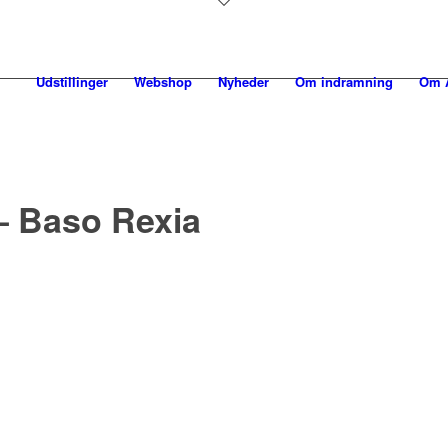
Udstillinger
Webshop
Nyheder
Om indramning
Om A
 – Baso Rexia