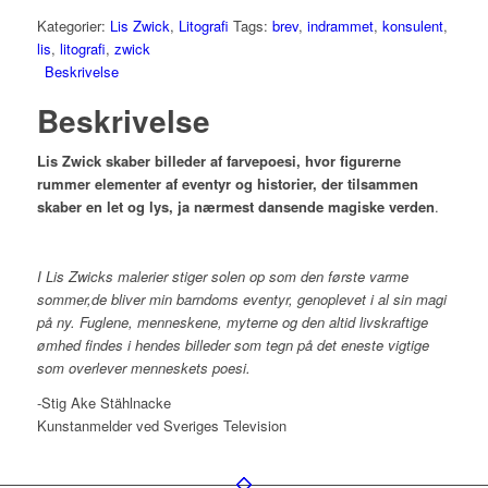
Kategorier:
Lis Zwick
,
Litografi
Tags:
brev
,
indrammet
,
konsulent
,
lis
,
litografi
,
zwick
Beskrivelse
Beskrivelse
Lis Zwick skaber billeder af farvepoesi, hvor figurerne
rummer elementer af eventyr og historier, der tilsammen
skaber en let og lys, ja nærmest dansende magiske verden
.
I Lis Zwicks malerier stiger solen op som den første varme
sommer,de bliver min barndoms eventyr, genoplevet i al sin magi
på ny. Fuglene, menneskene, myterne og den altid livskraftige
ømhed findes i hendes billeder som tegn på det eneste vigtige
som overlever menneskets poesi.
-Stig Ake Stählnacke
Kunstanmelder ved Sveriges Television