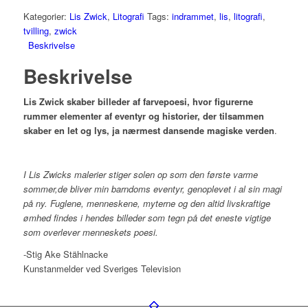
Kategorier:
Lis Zwick
,
Litografi
Tags:
indrammet
,
lis
,
litografi
,
tvilling
,
zwick
Beskrivelse
Beskrivelse
Lis Zwick skaber billeder af farvepoesi, hvor figurerne
rummer elementer af eventyr og historier, der tilsammen
skaber en let og lys, ja nærmest dansende magiske verden
.
I Lis Zwicks malerier stiger solen op som den første varme
sommer,de bliver min barndoms eventyr, genoplevet i al sin magi
på ny. Fuglene, menneskene, myterne og den altid livskraftige
ømhed findes i hendes billeder som tegn på det eneste vigtige
som overlever menneskets poesi.
-Stig Ake Stählnacke
Kunstanmelder ved Sveriges Television