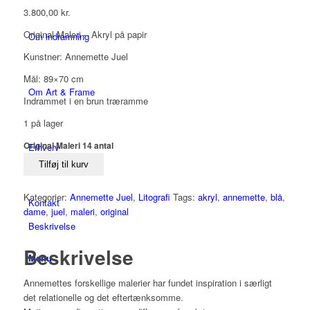
3.800,00
kr.
Original Maleri – Akryl på papir
Om indramning
Kunstner: Annemette Juel
Mål: 89×70 cm
Om Art & Frame
Indrammet i en brun træramme
1 på lager
Original Maleri 14 antal
Erhverv
Tilføj til kurv
Kategorier:
Annemette Juel
,
Litografi
Tags:
akryl
,
annemette
,
blå
,
Kontakt
dame
,
juel
,
maleri
,
original
Beskrivelse
Beskrivelse
Menu
Annemettes forskellige malerier har fundet inspiration i særligt
det relationelle og det eftertænksomme.