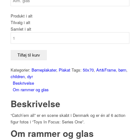
Produkt i alt
Tilvalg i alt
Samlet i alt
Alex
Valeur -
Cath’em
all
Tilføj til kurv
antal
Kategorier:
Børneplakater
,
Plakat
Tags:
50x70
,
Art&Frame
,
børn
,
children
,
dyr
Beskrivelse
Om rammer og glas
Beskrivelse
“Catch’em all” er en scene skabt i Denmark og er én af 6 action
figur fotos i “Toys In Focus: Series One”.
Om rammer og glas