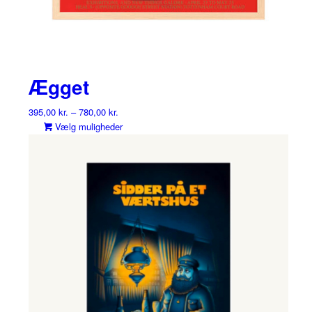
Ægget
395,00
kr.
–
780,00
kr.
Dette
Vælg muligheder
vare
har
flere
varianter.
Mulighederne
kan
vælges
på
varesiden