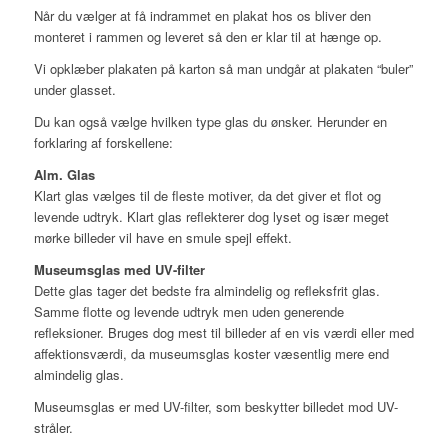
Når du vælger at få indrammet en plakat hos os bliver den
monteret i rammen og leveret så den er klar til at hænge op.
Vi opklæber plakaten på karton så man undgår at plakaten “buler”
under glasset.
Du kan også vælge hvilken type glas du ønsker. Herunder en
forklaring af forskellene:
Alm. Glas
Klart glas vælges til de fleste motiver, da det giver et flot og
levende udtryk. Klart glas reflekterer dog lyset og især meget
mørke billeder vil have en smule spejl effekt.
Museumsglas med UV-filter
Dette glas tager det bedste fra almindelig og refleksfrit glas.
Samme flotte og levende udtryk men uden generende
refleksioner. Bruges dog mest til billeder af en vis værdi eller med
affektionsværdi, da museumsglas koster væsentlig mere end
almindelig glas.
Museumsglas er med UV-filter, som beskytter billedet mod UV-
stråler.