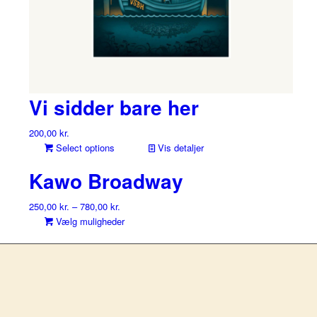
Vi sidder bare her
200,00
kr.
Select options
Vis detaljer
Kawo Broadway
250,00
kr.
–
780,00
kr.
Dette
Vælg muligheder
vare
har
flere
varianter.
Mulighederne
kan