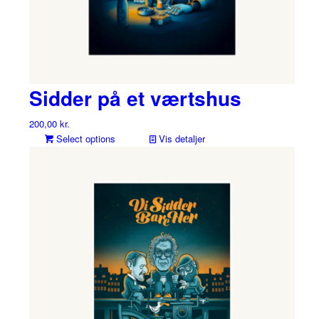
Sidder på et værtshus
200,00
kr.
Select options
Vis detaljer