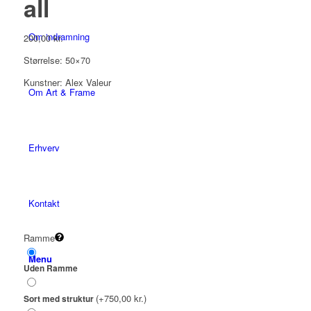
all
Om indramning
200,00
kr.
Størrelse: 50×70
Kunstner: Alex Valeur
Om Art & Frame
Erhverv
Kontakt
Ramme
Menu
Uden Ramme
(+750,00 kr.)
Sort med struktur