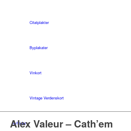
Citatplakter
Byplakater
Vinkort
Vintage Verdenskort
Alex Valeur – Cath’em
Nyheder