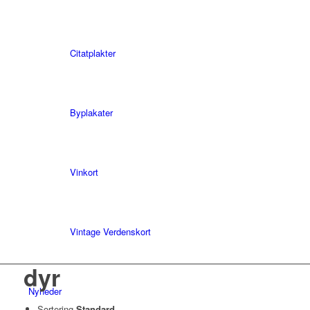
Citatplakter
Byplakater
Vinkort
Vintage Verdenskort
dyr
Nyheder
Sortering
Standard