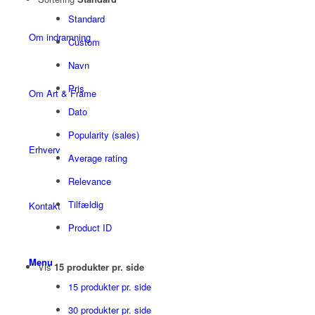
Standard
Om indramning
Custom
Navn
Pris
Om Art & Frame
Dato
Popularity (sales)
Erhverv
Average rating
Relevance
Tilfældig
Kontakt
Product ID
Menu
Vis
15 produkter pr. side
15 produkter pr. side
30 produkter pr. side