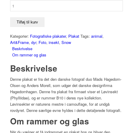
Tilføj til kurv
Kategorier:
Fotografiske plakater
,
Plakat
Tags:
animal
,
Art&Frame
,
dyr
,
Foto
,
insekt
,
Snow
Beskrivelse
Om rammer og glas
Beskrivelse
Denne plakat er fra det den danske fotograf duo Mads Hagedorn-
Olsen og Anders Morell, som udgør det danske designfirma
Hagedornhagen. Denne fra plakat fra firmaet viser et Løvinsekt
(Phylliidae), og er nummer B10 i deres nye kollektion.
Løvinsekter er naturens mestre i camouflage, for at undgå
rovdyret. Denne særlige evne hyldes i dette detaljerede fotografi.
Om rammer og glas
Når du vælger at få indrammet en plakat hos os bliver den