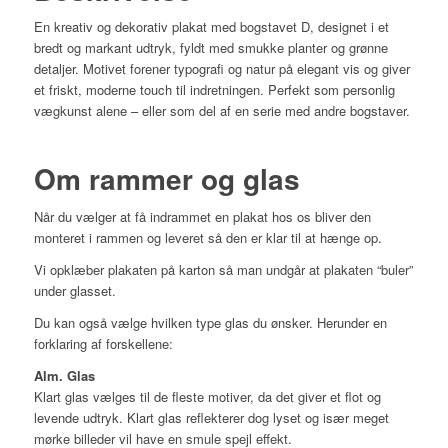
En kreativ og dekorativ plakat med bogstavet D, designet i et
bredt og markant udtryk, fyldt med smukke planter og grønne
detaljer. Motivet forener typografi og natur på elegant vis og giver
et friskt, moderne touch til indretningen. Perfekt som personlig
vægkunst alene – eller som del af en serie med andre bogstaver.
Om rammer og glas
Når du vælger at få indrammet en plakat hos os bliver den
monteret i rammen og leveret så den er klar til at hænge op.
Vi opklæber plakaten på karton så man undgår at plakaten “buler”
under glasset.
Du kan også vælge hvilken type glas du ønsker. Herunder en
forklaring af forskellene:
Alm. Glas
Klart glas vælges til de fleste motiver, da det giver et flot og
levende udtryk. Klart glas reflekterer dog lyset og især meget
mørke billeder vil have en smule spejl effekt.