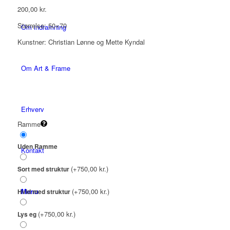
200,00
kr.
Størrelse: 50×70
Om indramning
Kunstner: Christian Lønne og Mette Kyndal
Om Art & Frame
Erhverv
Ramme
Uden Ramme
Kontakt
(+750,00 kr.)
Sort med struktur
Menu
(+750,00 kr.)
Hvid med struktur
(+750,00 kr.)
Lys eg