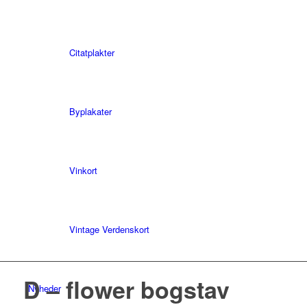
Citatplakter
Byplakater
Vinkort
Vintage Verdenskort
D – flower bogstav
Nyheder