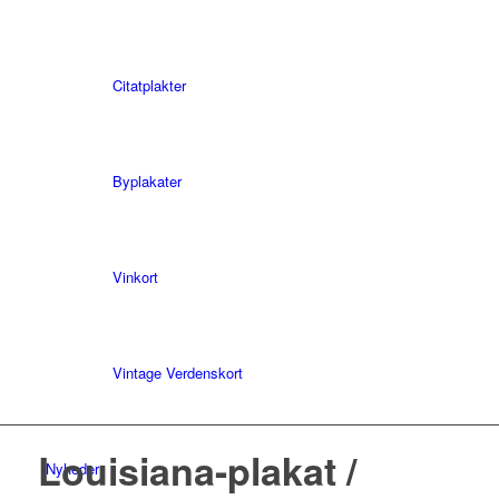
Citatplakter
Byplakater
Vinkort
Vintage Verdenskort
Louisiana-plakat /
Nyheder