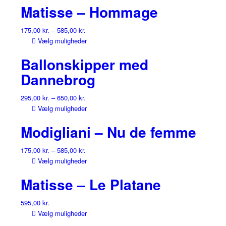
Matisse – Hommage
175,00
kr.
–
585,00
kr.
Dette
Vælg muligheder
vare
Ballonskipper med
har
flere
Dannebrog
varianter.
Mulighederne
295,00
kr.
–
650,00
kr.
kan
Dette
Vælg muligheder
vælges
vare
på
Modigliani – Nu de femme
har
varesiden
flere
175,00
kr.
–
585,00
kr.
varianter.
Dette
Vælg muligheder
Mulighederne
vare
kan
Matisse – Le Platane
har
vælges
flere
på
595,00
kr.
varianter.
varesiden
Dette
Vælg muligheder
Mulighederne
vare
kan