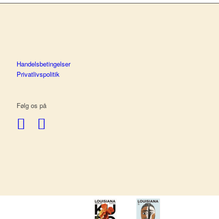
har
vælges
flere
på
varianter.
varesiden
Mulighederne
kan
vælges
Handelsbetingelser
på
Privatlivspolitik
varesiden
Følg os på