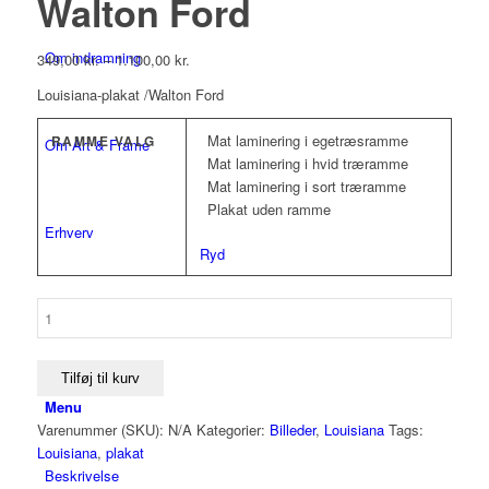
Walton Ford
Om indramning
349,00
kr.
–
1.100,00
kr.
Louisiana-plakat /Walton Ford
Mat laminering i egetræsramme
RAMME VALG
Om Art & Frame
Mat laminering i hvid træramme
Mat laminering i sort træramme
Plakat uden ramme
Erhverv
Ryd
Louisiana-
Kontakt
plakat
/
Walton
Tilføj til kurv
Ford
Menu
antal
Varenummer (SKU):
N/A
Kategorier:
Billeder
,
Louisiana
Tags:
Louisiana
,
plakat
Beskrivelse