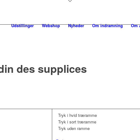
Udstillinger
Webshop
Nyheder
Om indramning
Om A
din des supplices
Tryk i hvid træramme
Tryk i sort træramme
Tryk uden ramme