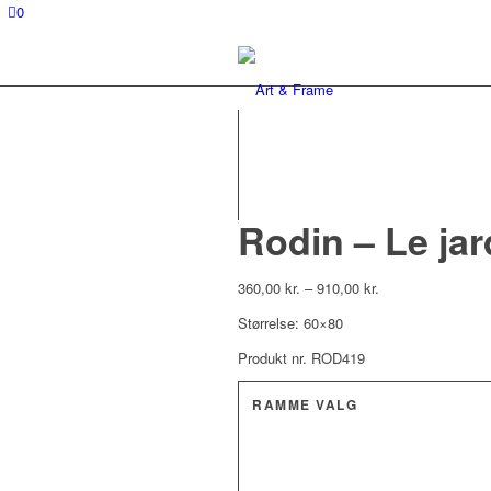
0
Rodin – Le jar
360,00
kr.
–
910,00
kr.
Størrelse: 60×80
Produkt nr. ROD419
RAMME VALG