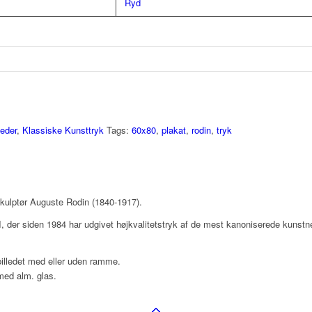
Ryd
leder
,
Klassiske Kunsttryk
Tags:
60x80
,
plakat
,
rodin
,
tryk
skulptør Auguste Rodin (1840-1917).
II, der siden 1984 har udgivet højkvalitetstryk af de mest kanoniserede kunstne
lledet med eller uden ramme.
med alm. glas.