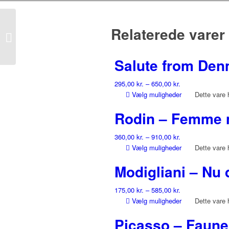
Relaterede varer
Rodin – Reclining
female nude
Salute from De
295,00
kr.
–
650,00
kr.
Vælg muligheder
Dette vare 
Rodin – Femme n
360,00
kr.
–
910,00
kr.
Vælg muligheder
Dette vare 
Modigliani – Nu
175,00
kr.
–
585,00
kr.
Vælg muligheder
Dette vare 
Picasso – Faune