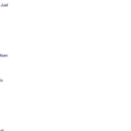
 Juel
Olsen
sh
ali