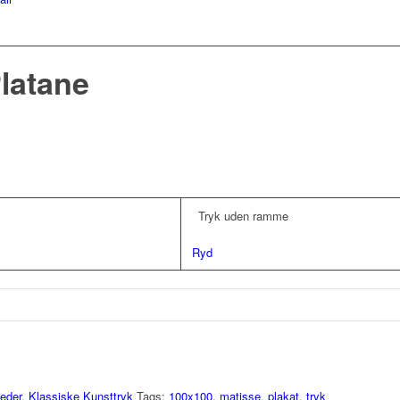
Platane
Tryk uden ramme
Ryd
leder
,
Klassiske Kunsttryk
Tags:
100x100
,
matisse
,
plakat
,
tryk