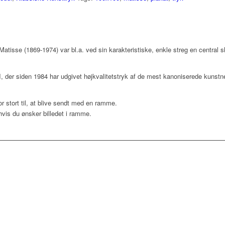
atisse (1869-1974) var bl.a. ved sin karakteristiske, enkle streg en central s
II, der siden 1984 har udgivet højkvalitetstryk af de mest kanoniserede kunstne
r stort til, at blive sendt med en ramme.
 hvis du ønsker billedet i ramme.