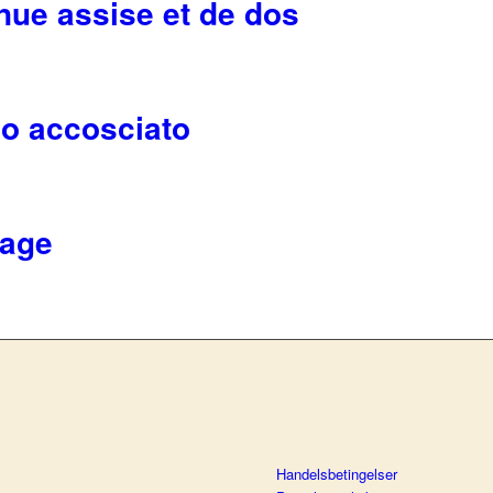
ue assise et de dos
e
do accosciato
e
age
e
e
Handelsbetingelser