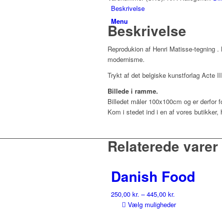
Beskrivelse
Menu
Beskrivelse
Reprodukion af Henri Matisse-tegning . M
modernisme.
Trykt af det belgiske kunstforlag Acte I
Billede i ramme.
Billedet måler 100x100cm og er derfor fo
Kom i stedet ind i en af vores butikker,
Relaterede varer
Danish Food
250,00
kr.
–
445,00
kr.
Dette
Vælg muligheder
vare