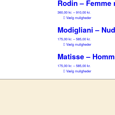
Rodin – Femme n
har
flere
360,00
kr.
–
910,00
kr.
varianter.
Dette
Vælg muligheder
Mulighedern
vare
kan
Modigliani – Nu
har
vælges
flere
på
175,00
kr.
–
585,00
kr.
varianter.
varesiden
Dette
Vælg muligheder
Mulighedern
vare
kan
Matisse – Homm
har
vælges
flere
på
175,00
kr.
–
585,00
kr.
varianter.
varesiden
Dette
Vælg muligheder
Mulighedern
vare
kan
har
vælges
flere
på
varianter.
varesiden
Mulighedern
kan
vælges
på