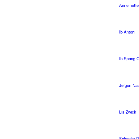
Annemette
Ib Antoni
Ib Spang 
Jørgen Na
Lis Zwick
Salvador D