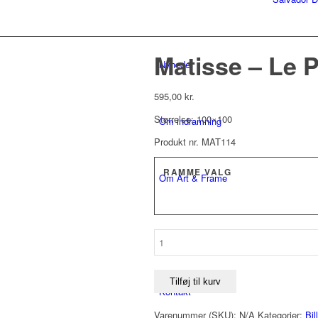
Matisse – Le 
Nyheder
595,00
kr.
Størrelse: 100×100
Om indramning
Produkt nr. MAT114
RAMME VALG
Om Art & Frame
Erhverv
Matisse
-
Le
Platane
Tilføj til kurv
Kontakt
antal
Varenummer (SKU):
N/A
Kategorier:
Bil