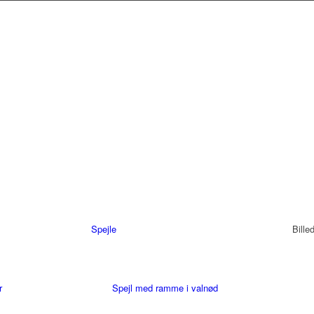
Spejle
Bille
r
Spejl med ramme i valnød