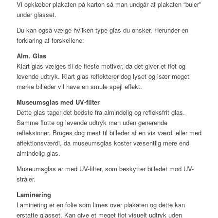
Vi opklæber plakaten på karton så man undgår at plakaten “buler”
under glasset.
Du kan også vælge hvilken type glas du ønsker. Herunder en
forklaring af forskellene:
Alm. Glas
Klart glas vælges til de fleste motiver, da det giver et flot og
levende udtryk. Klart glas reflekterer dog lyset og især meget
mørke billeder vil have en smule spejl effekt.
Museumsglas med UV-filter
Dette glas tager det bedste fra almindelig og refleksfrit glas.
Samme flotte og levende udtryk men uden generende
refleksioner. Bruges dog mest til billeder af en vis værdi eller med
affektionsværdi, da museumsglas koster væsentlig mere end
almindelig glas.
Museumsglas er med UV-filter, som beskytter billedet mod UV-
stråler.
Laminering
Laminering er en folie som limes over plakaten og dette kan
erstatte glasset. Kan give et meget flot visuelt udtryk uden