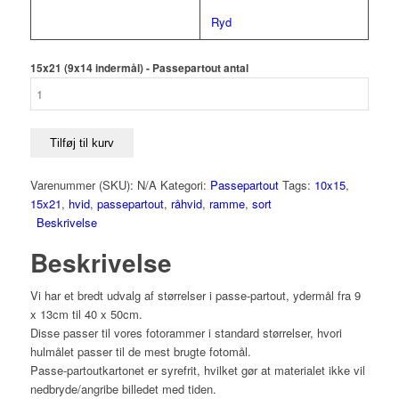
Ryd
15x21 (9x14 indermål) - Passepartout antal
Tilføj til kurv
Varenummer (SKU):
N/A
Kategori:
Passepartout
Tags:
10x15
,
15x21
,
hvid
,
passepartout
,
råhvid
,
ramme
,
sort
Beskrivelse
Beskrivelse
Vi har et bredt udvalg af størrelser i passe-partout, ydermål fra 9
x 13cm til 40 x 50cm.
Disse passer til vores fotorammer i standard størrelser, hvori
hulmålet passer til de mest brugte fotomål.
Passe-partoutkartonet er syrefrit, hvilket gør at materialet ikke vil
nedbryde/angribe billedet med tiden.