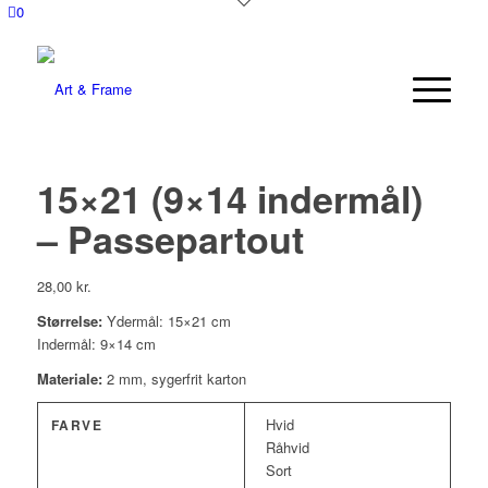
0
15×21 (9×14 indermål)
– Passepartout
28,00
kr.
Størrelse:
Ydermål: 15×21 cm
Indermål: 9×14 cm
Materiale:
2 mm, sygerfrit karton
Hvid
FARVE
Råhvid
Sort