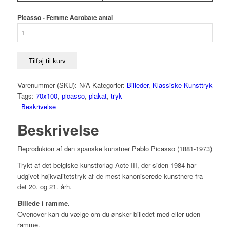
Picasso - Femme Acrobate antal
Tilføj til kurv
Varenummer (SKU):
N/A
Kategorier:
Billeder
,
Klassiske Kunsttryk
Tags:
70x100
,
picasso
,
plakat
,
tryk
Beskrivelse
Beskrivelse
Reprodukion af den spanske kunstner Pablo Picasso (1881-1973)
Trykt af det belgiske kunstforlag Acte III, der siden 1984 har
udgivet højkvalitetstryk af de mest kanoniserede kunstnere fra
det 20. og 21. årh.
Billede i ramme.
Ovenover kan du vælge om du ønsker billedet med eller uden
ramme.