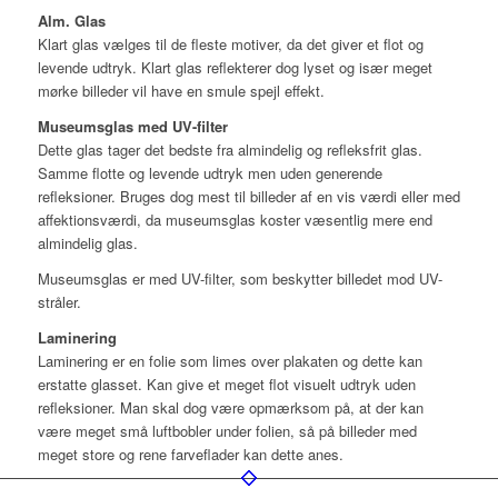
Alm. Glas
Klart glas vælges til de fleste motiver, da det giver et flot og
levende udtryk. Klart glas reflekterer dog lyset og især meget
mørke billeder vil have en smule spejl effekt.
Museumsglas med UV-filter
Dette glas tager det bedste fra almindelig og refleksfrit glas.
Samme flotte og levende udtryk men uden generende
refleksioner. Bruges dog mest til billeder af en vis værdi eller med
affektionsværdi, da museumsglas koster væsentlig mere end
almindelig glas.
Museumsglas er med UV-filter, som beskytter billedet mod UV-
stråler.
Laminering
Laminering er en folie som limes over plakaten og dette kan
erstatte glasset. Kan give et meget flot visuelt udtryk uden
refleksioner. Man skal dog være opmærksom på, at der kan
være meget små luftbobler under folien, så på billeder med
meget store og rene farveflader kan dette anes.